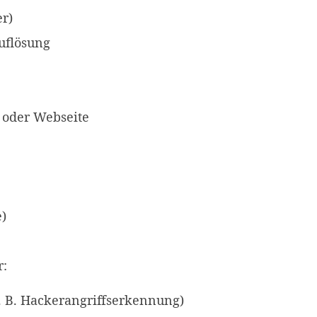
r)
uflösung
 oder Webseite
e)
r:
(z. B. Hackerangriffserkennung)