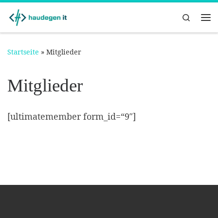
Zum Inhalt springen
Search
Me
Startseite
»
Mitglieder
Mitglieder
[ultimatemember form_id=“9″]